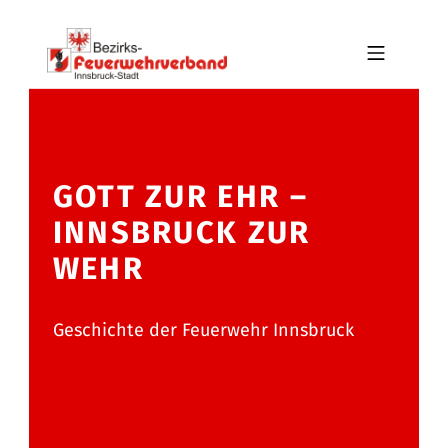
Skip to footer
Skip to main navigation
Skip to main content
MOBILE MENU
BFV INNSBRUCK-STADT
GOTT ZUR EHR –
INNSBRUCK ZUR
WEHR
Geschichte der Feuerwehr Innsbruck